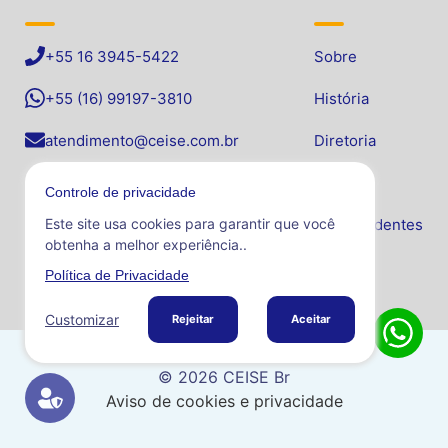
+55 16 3945-5422
Sobre
+55 (16) 99197-3810
História
atendimento@ceise.com.br
Diretoria
Marginal João Olézio Marques, 3563
Comitês
Controle de privacidade
Centro Empresarial Zanini
Este site usa cookies para garantir que você
Ex-presidentes
3º andar - sala 326
obtenha a melhor experiência..
Sertãozinho - SP
Política de Privacidade
Customizar
Rejeitar
Aceitar
© 2026 CEISE Br
Aviso de cookies e privacidade